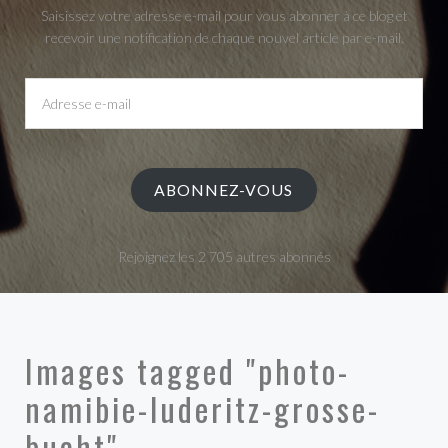
Saisissez votre adresse e-mail pour vous abonner à ce blog et
recevoir une notification de chaque nouvel article par e-mail.
Adresse
e-
mail
ABONNEZ-VOUS
Rejoignez les 2 705 autres abonnés
Images tagged "photo-
namibie-luderitz-grosse-
bucht"