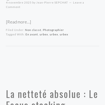
4 novembre 2025
by
Jean-Pierre SEPCHAT
Leave a
Comment
[Read more…]
Filed Under:
Non classé
,
Photographier
Tagged With:
En avant
,
urbex
,
urbex
,
urbex
La netteté absolue : Le
Focus stacking