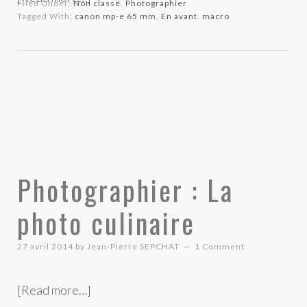
Filed Under:
Non classé
,
Photographier
Tagged With:
canon mp-e 65 mm
,
En avant
,
macro
Photographier : La
photo culinaire
27 avril 2014
by
Jean-Pierre SEPCHAT
1 Comment
[Read more…]