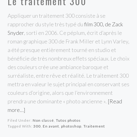
Le traitement 300
Appliquer un traitement 300 consiste à se
rapprocher du style très typé du
film 300, de Zack
Snyder
, sorti en 2006. Ce péplum, écrit d’après le
roman graphique 300 de Frank Miller et Lynn Varley,
a été presque entièrement tourné en studio et
bénéficie de très nombreux effets spéciaux. Le choix
des couleurs crée une ambiance baroque et
surréaliste, entre rêve et réalité. Le traitement 300
mettra en valeur le sujet principal en conservant ses
couleurs d’origine, alors que l’environnement
prendra une dominante « photo ancienne ».
[Read
more…]
Filed Under:
Non classé
,
Tutos photos
Tagged With:
300
,
En avant
,
photoshop
,
Traitement