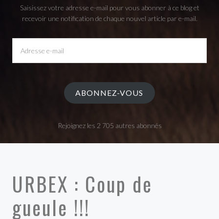
Saisissez votre adresse e-mail pour vous abonner à ce blog et
recevoir une notification de chaque nouvel article par e-mail.
Adresse
e-
mail
ABONNEZ-VOUS
Rejoignez les 2 705 autres abonnés
URBEX : Coup de
gueule !!!