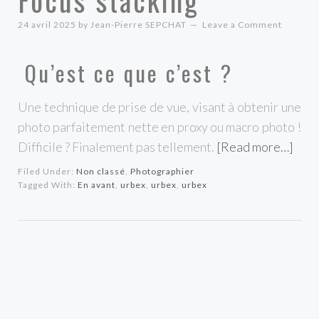
24 avril 2025
by
Jean-Pierre SEPCHAT
Leave a Comment
Qu’est ce que c’est ?
Une technique de prise de vue, visant à obtenir une
photo parfaitement nette en proxy ou macro photo !
Difficile ? Finalement pas tellement.
[Read more…]
Filed Under:
Non classé
,
Photographier
Tagged With:
En avant
,
urbex
,
urbex
,
urbex