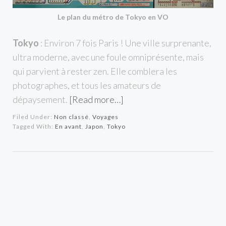
Le plan du métro de Tokyo en VO
Tokyo
: Environ 7 fois Paris ! Une ville surprenante,
ultra moderne, avec une foule omniprésente, mais
qui parvient à rester zen. Elle comblera les
photographes, et tous les amateurs de
dépaysement.
[Read more…]
Filed Under:
Non classé
,
Voyages
Tagged With:
En avant
,
Japon
,
Tokyo