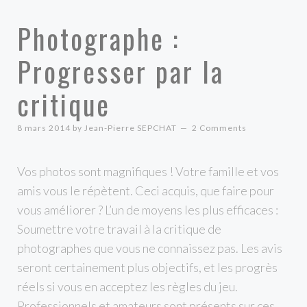
Photographe :
Progresser par la
critique
8 mars 2014
by
Jean-Pierre SEPCHAT
2 Comments
Vos photos sont magnifiques ! Votre famille et vos
amis vous le répètent. Ceci acquis, que faire pour
vous améliorer ? L’un de moyens les plus efficaces :
Soumettre votre travail à la critique de
photographes que vous ne connaissez pas. Les avis
seront certainement plus objectifs, et les progrès
réels si vous en acceptez les règles du jeu.
Professionnels et amateurs sont présents sur ces