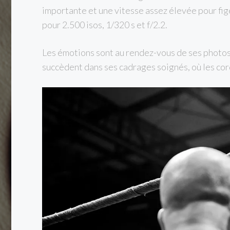
importante et une vitesse assez élevée pour f
pour 2.500 isos, 1/320 s et f/2.2.
Les émotions sont au rendez-vous de ses photos 
succèdent dans ses cadrages soignés, où les cor