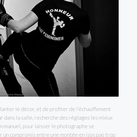
nter le décor, et de profiter de l’échauffement
 dans la salle, recherche des réglages les mieux
en manuel, pour laisser le photographe se
ver un compromis entre une montée en isos pas trop