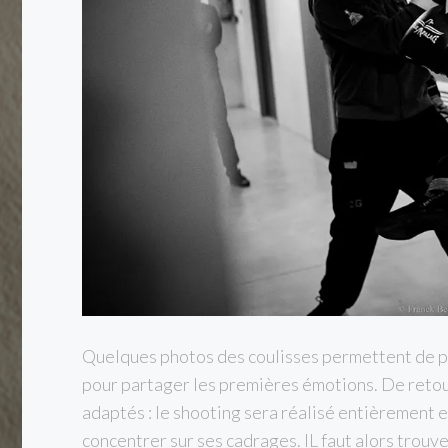
Quelques photos des coulisses permettent de pla
pour partager les premières émotions. De retour
adaptés : le shooting sera réalisé entièrement 
concentrer sur ses cadrages. IL faut alors trou