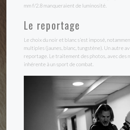
mm f/2.8 manqueraient de luminosité.
Le reportage
Le choix du noir et blanc s’est imposé, notamme
multiples (jaunes, blanc, tungstène). Un autre a
reportage. Le traitement des photos, avec des n
inhérente à un sport de combat.