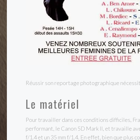
Réussir son reportage photographique nécessite
Le matériel
Pour travailler dans ces conditions difficiles, F
performant, le Canon 5D Mark II, et travaille av
f/1.4 et un 35 mm f/1.4. En effet, bien que plus c