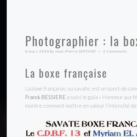
Photographier : la bo
6 mars 2014
by
Jean-Pierre SEPCHAT
3 Comments
La boxe française
La boxe française, ou savate, est un sport de co
Franck BESSIERE
a suivi le gala « Honneur aux f
montre comment mettre en valeur l’intensité de 