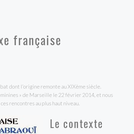
xe française
mbat dont l’origine remonte au XIXème siècle.
éminines » de Marseille le 22 février 2014, et nous
ces rencontres au plus haut niveau.
Le contexte