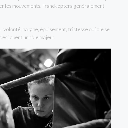
iger les mouvements. Franck optera généralement
: volonté, hargne, épuisement, tristesse ou joie se
des jouent un rôle majeur.