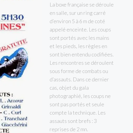
La boxe française se déroule
en salle, sur un ring carré
d’environ 5 à 6 m de coté
appelé enceinte. Les coups
sont portés avec les mains
et les pieds, les règles en
sont bien entendu codifiées.
Les rencontres se déroulent
sous forme de combats ou
d’assauts. Dans ce dernier
cas, objet du gala
photographié, les coups ne
sont pas portés et seule
compte la technique. Les
assauts sont brefs : 3
reprises de 2 mn.