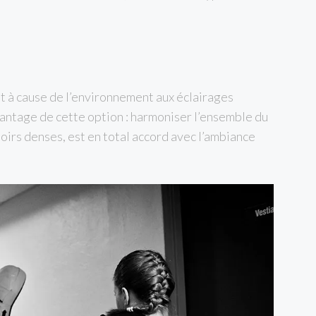
nt à cause de l’environnement aux éclairages
vantage de cette option : harmoniser l’ensemble du
oirs denses, est en total accord avec l’ambiance