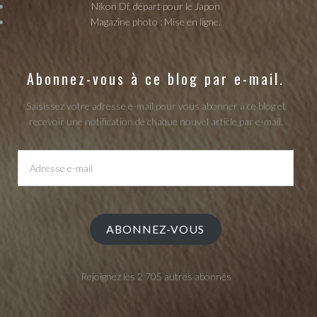
Nikon Df, départ pour le Japon
Magazine photo : Mise en ligne.
Abonnez-vous à ce blog par e-mail.
Saisissez votre adresse e-mail pour vous abonner à ce blog et
recevoir une notification de chaque nouvel article par e-mail.
Adresse
e-
mail
ABONNEZ-VOUS
Rejoignez les 2 705 autres abonnés